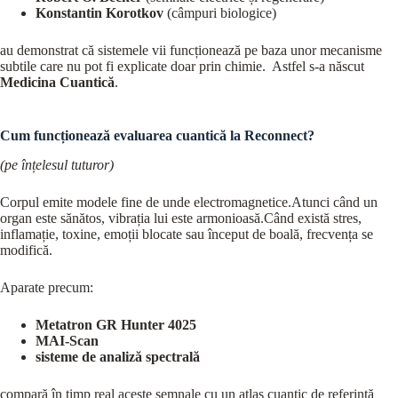
Konstantin Korotkov
(câmpuri biologice)
au demonstrat că sistemele vii funcționează pe baza unor mecanisme
subtile care nu pot fi explicate doar prin chimie. Astfel s-a născut
Medicina Cuantică
.
Cum funcționează evaluarea cuantică la Reconnect?
(pe înțelesul tuturor)
Corpul emite modele fine de unde electromagnetice.Atunci când un
organ este sănătos, vibrația lui este armonioasă.Când există stres,
inflamație, toxine, emoții blocate sau început de boală, frecvența se
modifică.
Aparate precum:
Metatron GR Hunter 4025
MAI-Scan
sisteme de analiză spectrală
compară în timp real aceste semnale cu un atlas cuantic de referință