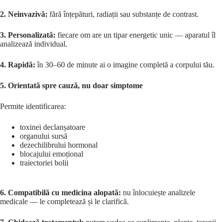
2.
Neinvazivă:
fără înțepături, radiații sau substanțe de contrast.
3.
Personalizată:
fiecare om are un tipar energetic unic — aparatul îl
analizează individual.
4.
Rapidă:
în 30–60 de minute ai o imagine completă a corpului tău.
5.
Orientată spre cauză, nu doar simptome
Permite identificarea:
toxinei declanșatoare
organului sursă
dezechilibrului hormonal
blocajului emoțional
traiectoriei bolii
6.
Compatibilă cu medicina alopată:
nu înlocuiește analizele
medicale — le completează și le clarifică.