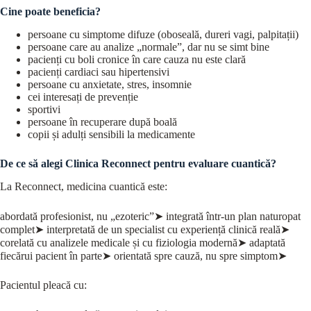
Cine poate beneficia?
persoane cu simptome difuze (oboseală, dureri vagi, palpitații)
persoane care au analize „normale”, dar nu se simt bine
pacienți cu boli cronice în care cauza nu este clară
pacienți cardiaci sau hipertensivi
persoane cu anxietate, stres, insomnie
cei interesați de prevenție
sportivi
persoane în recuperare după boală
copii și adulți sensibili la medicamente
De ce să alegi Clinica Reconnect pentru evaluare cuantică?
La Reconnect, medicina cuantică este:
abordată profesionist, nu „ezoteric”
➤
integrată într-un plan naturopat
complet
➤
interpretată de un specialist cu experiență clinică reală
➤
corelată cu analizele medicale și cu fiziologia modernă
➤
adaptată
fiecărui pacient în parte
➤
orientată spre cauză, nu spre simptom
➤
Pacientul pleacă cu: