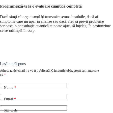
Programează-te la o evaluare cuantică completă
Dacă simți că organismul îți transmite semnale subtile, dacă ai
simptome care nu apar în analize sau dacă vrei să previi probleme
serioase, o consultație cuantică te poate ajuta să înțelegi în profunzime
ce se întâmplă în corp.
Lasă un răspuns
Adresa ta de email nu va fi publicată.
Câmpurile obligatorii sunt marcate
cu
*
Nume
*
Email
*
Site web