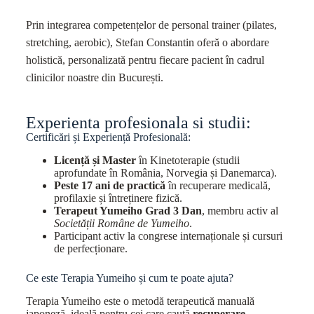
Prin integrarea competențelor de personal trainer (pilates,
stretching, aerobic), Stefan Constantin oferă o abordare
holistică, personalizată pentru fiecare pacient în cadrul
clinicilor noastre din București.
Experienta profesionala si studii:
Certificări și Experiență Profesională:
Licență și Master
în Kinetoterapie (studii
aprofundate în România, Norvegia și Danemarca).
Peste 17 ani de practică
în recuperare medicală,
profilaxie și întreținere fizică.
Terapeut Yumeiho Grad 3 Dan
, membru activ al
Societății Române de Yumeiho
.
Participant activ la congrese internaționale și cursuri
de perfecționare.
Ce este Terapia Yumeiho și cum te poate ajuta?
Terapia Yumeiho este o metodă terapeutică manuală
japoneză, ideală pentru cei care caută
recuperare