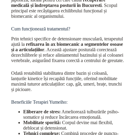
medicală și îndreptarea posturii în Bucuresti
. Scopul
principal este recâștigarea echilibrului funcțional și
biomecanic al organismului.
Cum funcționează tratamentul?
Prin tehnici specifice de detensionare musculară, terapeutul
ajută la
refixarea în ax biomecanic a segmentelor osoase
și a articulațiilor
. Această ajustare posturală corectează
dezechilibrele și reface aliniamentul bazinului și al coloanei
vertebrale, asigurând fixarea corectă a centrului de greutate.
Odată restabilită stabilitatea dintre bazin și coloană,
lanțurile kinetice își recapătă funcțiile, oferind mobilitate
maximă tuturor articulațiilor: cap, gât, umeri, brațe, trunchi
și picioare.
Beneficiile Terapiei Yumeiho:
Eliberare de stres:
Ameliorează tulburările psiho-
somatice și reduce încărcarea emoțională.
Mobilitate sporită:
Corpul devine mai flexibil,
deblocat și detensionat.
Tehnici complexe:
Combină procedee de puncto-