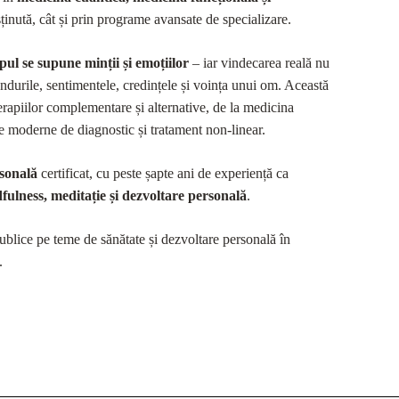
usținută, cât și prin programe avansate de specializare.
pul se supune minții și emoțiilor
– iar vindecarea reală nu
ândurile, sentimentele, credințele și voința unui om. Această
terapiilor complementare și alternative, de la medicina
de moderne de diagnostic și tratament non-linear.
rsonală
certificat, cu peste șapte ani de experiență ca
fulness, meditație și dezvoltare personală
.
blice pe teme de sănătate și dezvoltare personală în
.