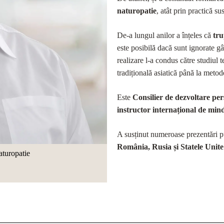
naturopatie
, atât prin practică s
De-a lungul anilor a înțeles că
tru
este posibilă dacă sunt ignorate g
realizare l-a condus către studiul 
tradițională asiatică până la meto
Este
Consilier de dezvoltare pe
instructor internațional de mind
A susținut numeroase prezentări pu
România, Rusia și Statele Unite
turopatie