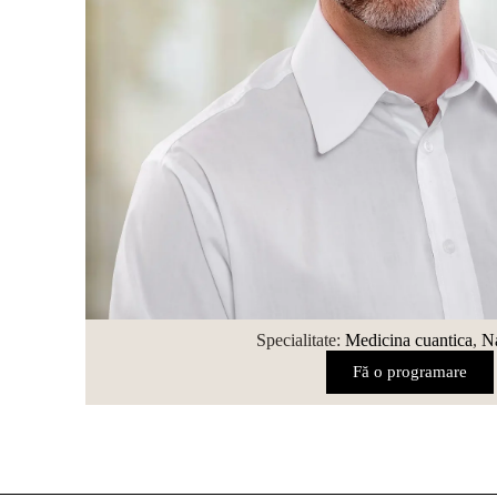
Specialitate:
Medicina cuantica
,
Na
Fă o programare