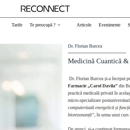
Tarife
Te preocupă ?
Articole
Evenimente
S
Dr. Florian Burcea
Medicină Cuantică & 
Dr. Florian Burcea și-a început p
Farmacie „Carol Davila”
din Bu
practică medicală privată în acelaș
micro-specializare postuniversitar
computerizată energetică și funcț
biorezonanță”
, în urma unui curs
De atunci, și-a continuat formare