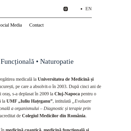
EN
ocial Media
Contact
Funcțională • Naturopatie
regătirea medicală la
Universitatea de Medicină și
curești, pe care a absolvit-o în 2003. După cinci ani de
i oraș, s-a deplasat în 2009 la
Cluj-Napoca
pentru o
ă la
UMF „Iuliu Hațeganu”
, intitulată
„Evaluare
ională a organismului – Diagnostic și terapie prin
 acreditat de
Colegiul Medicilor din România
.
a în
medicină cuantică, medicină funcțională și