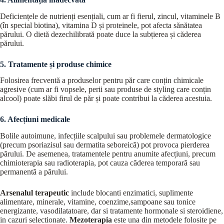
Deficiențele de nutrienți esențiali, cum ar fi fierul, zincul, vitaminele B
(în special biotina), vitamina D și proteinele, pot afecta sănătatea
părului. O dietă dezechilibrată poate duce la subțierea și căderea
părului.
5. Tratamente și produse chimice
Folosirea frecventă a produselor pentru păr care conțin chimicale
agresive (cum ar fi vopsele, perii sau produse de styling care conțin
alcool) poate slăbi firul de păr și poate contribui la căderea acestuia.
6. Afecțiuni medicale
Bolile autoimune, infecțiile scalpului sau problemele dermatologice
(precum psoriazisul sau dermatita seboreică) pot provoca pierderea
părului. De asemenea, tratamentele pentru anumite afecțiuni, precum
chimioterapia sau radioterapia, pot cauza căderea temporară sau
permanentă a părului.
Arsenalul terapeutic
include blocanti enzimatici, suplimente
alimentare, minerale, vitamine, coenzime,sampoane sau tonice
energizante, vasodilatatoare, dar si tratamente hormonale si steroidiene,
in cazuri selectionate.
Mezoterapia
este una din metodele folosite pe