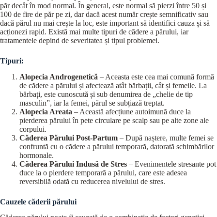
păr decât în mod normal. În general, este normal să pierzi între 50 și
100 de fire de păr pe zi, dar dacă acest număr crește semnificativ sau
dacă părul nu mai crește la loc, este important să identifici cauza și să
acționezi rapid. Există mai multe tipuri de cădere a părului, iar
tratamentele depind de severitatea și tipul problemei.
Tipuri:
Alopecia Androgenetică
– Aceasta este cea mai comună formă
de cădere a părului și afectează atât bărbații, cât și femeile. La
bărbați, este cunoscută și sub denumirea de „chelie de tip
masculin”, iar la femei, părul se subțiază treptat.
Alopecia Areata
– Această afecțiune autoimună duce la
pierderea părului în pete circulare pe scalp sau pe alte zone ale
corpului.
Căderea Părului Post-Partum
– După naștere, multe femei se
confruntă cu o cădere a părului temporară, datorată schimbărilor
hormonale.
Căderea Părului Indusă de Stres
– Evenimentele stresante pot
duce la o pierdere temporară a părului, care este adesea
reversibilă odată cu reducerea nivelului de stres.
Cauzele căderii părului