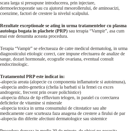
scara larga si presupune introducerea, prin injectare,
dermoelectoporatie sau cu ajutorul mesorollerului, de aminoacizi,
coenzime, factori de crestere la nivelul scalpului.
Rezultate exceptionale se ating in urma tratamentelor cu plasma
autologa bogata in plachete (PRP)
sau terapia “Vampir”, asa cum
mai este denumita aceasta procedura.
Terapia “Vampir” se efectueaza de catre medicul dermatolog, in urma
diagnosticului etiologic corect, care impune efectuarea de analize de
sange, dozari hormonale, ecografie ovariana, eventual consult
endocrinologic.
Tratamentul PRP este indicat in:
-alopecia areata (alopecie cu componenta inflamatorie si autoimuna),
-alopecia andro-genetica (chelia la barbati si la femei cu exces
androgenic, frecvent prin ovare polichistice)
-alopecia difuza de tip effluvium telogen, in paralel cu corectarea
deficitelor de vitamine si minerale
-alopecia toxica in urma consumului de citostatice sau alte
medicamente care scurteaza faza anagena de crestere a firului de par
-alopecia din diferite afectiuni dermatologice sau sistemice
Procedura dureaza in medie 30 de minute, de obicei nu necesita