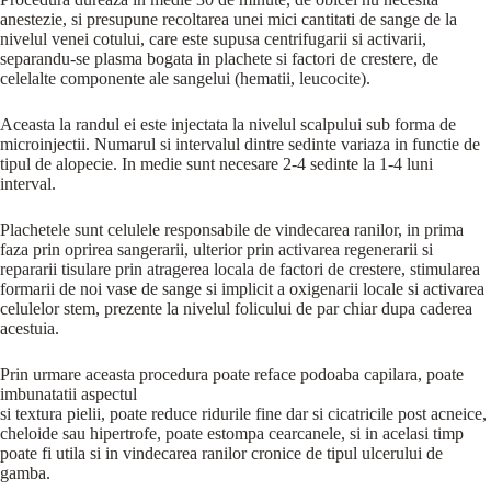
anestezie, si presupune recoltarea unei mici cantitati de sange de la
nivelul venei cotului, care este supusa centrifugarii si activarii,
separandu-se plasma bogata in plachete si factori de crestere, de
celelalte componente ale sangelui (hematii, leucocite).
Aceasta la randul ei este injectata la nivelul scalpului sub forma de
microinjectii. Numarul si intervalul dintre sedinte variaza in functie de
tipul de alopecie. In medie sunt necesare 2-4 sedinte la 1-4 luni
interval.
Plachetele sunt celulele responsabile de vindecarea ranilor, in prima
faza prin oprirea sangerarii, ulterior prin activarea regenerarii si
repararii tisulare prin atragerea locala de factori de crestere, stimularea
formarii de noi vase de sange si implicit a oxigenarii locale si activarea
celulelor stem, prezente la nivelul folicului de par chiar dupa caderea
acestuia.
Prin urmare aceasta procedura poate reface podoaba capilara, poate
imbunatatii aspectul
si textura pielii, poate reduce ridurile fine dar si cicatricile post acneice,
cheloide sau hipertrofe, poate estompa cearcanele, si in acelasi timp
poate fi utila si in vindecarea ranilor cronice de tipul ulcerului de
gamba.