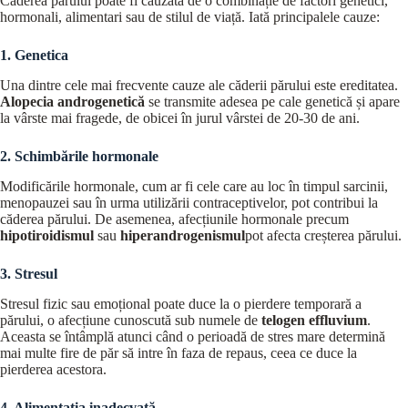
Căderea părului poate fi cauzată de o combinație de factori genetici,
hormonali, alimentari sau de stilul de viață. Iată principalele cauze:
1. Genetica
Una dintre cele mai frecvente cauze ale căderii părului este ereditatea.
Alopecia androgenetică
se transmite adesea pe cale genetică și apare
la vârste mai fragede, de obicei în jurul vârstei de 20-30 de ani.
2. Schimbările hormonale
Modificările hormonale, cum ar fi cele care au loc în timpul sarcinii,
menopauzei sau în urma utilizării contraceptivelor, pot contribui la
căderea părului. De asemenea, afecțiunile hormonale precum
hipotiroidismul
sau
hiperandrogenismul
pot afecta creșterea părului.
3. Stresul
Stresul fizic sau emoțional poate duce la o pierdere temporară a
părului, o afecțiune cunoscută sub numele de
telogen effluvium
.
Aceasta se întâmplă atunci când o perioadă de stres mare determină
mai multe fire de păr să intre în faza de repaus, ceea ce duce la
pierderea acestora.
4. Alimentația inadecvată