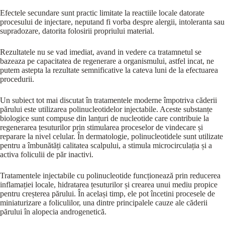
Efectele secundare sunt practic limitate la reactiile locale datorate
procesului de injectare, neputand fi vorba despre alergii, intoleranta sau
supradozare, datorita folosirii propriului material.
Rezultatele nu se vad imediat, avand in vedere ca tratamnetul se
bazeaza pe capacitatea de regenerare a organismului, astfel incat, ne
putem astepta la rezultate semnificative la cateva luni de la efectuarea
procedurii.
Un subiect tot mai discutat în tratamentele moderne împotriva căderii
părului este utilizarea polinucleotidelor injectabile. Aceste substanțe
biologice sunt compuse din lanțuri de nucleotide care contribuie la
regenerarea țesuturilor prin stimularea proceselor de vindecare și
reparare la nivel celular. În dermatologie, polinucleotidele sunt utilizate
pentru a îmbunătăți calitatea scalpului, a stimula microcirculația și a
activa foliculii de păr inactivi.
Tratamentele injectabile cu polinucleotide funcționează prin reducerea
inflamației locale, hidratarea țesuturilor și crearea unui mediu propice
pentru creșterea părului. În același timp, ele pot încetini procesele de
miniaturizare a foliculilor, una dintre principalele cauze ale căderii
părului în alopecia androgenetică.