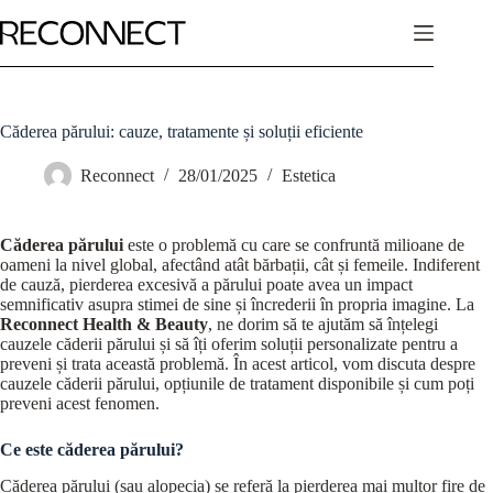
Căderea părului: cauze, tratamente și soluții eficiente
Reconnect
28/01/2025
Estetica
Căderea părului
este o problemă cu care se confruntă milioane de
oameni la nivel global, afectând atât bărbații, cât și femeile. Indiferent
de cauză, pierderea excesivă a părului poate avea un impact
semnificativ asupra stimei de sine și încrederii în propria imagine. La
Reconnect Health & Beauty
, ne dorim să te ajutăm să înțelegi
cauzele căderii părului și să îți oferim soluții personalizate pentru a
preveni și trata această problemă. În acest articol, vom discuta despre
cauzele căderii părului, opțiunile de tratament disponibile și cum poți
preveni acest fenomen.
Ce este căderea părului?
Căderea părului (sau alopecia) se referă la pierderea mai multor fire de